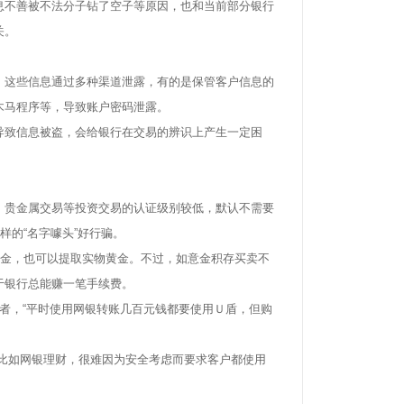
不善被不法分子钻了空子等原因，也和当前部分银行
关。
这些信息通过多种渠道泄露，有的是保管客户信息的
木马程序等，导致账户密码泄露。
致信息被盗，会给银行在交易的辨识上产生一定困
贵金属交易等投资交易的认证级别较低，默认不需要
样的“名字噱头”好行骗。
金，也可以提取实物黄金。不过，如意金积存买卖不
于银行总能赚一笔手续费。
记者，“平时使用网银转账几百元钱都要使用Ｕ盾，但购
比如网银理财，很难因为安全考虑而要求客户都使用