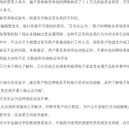
的受害人表示，骗子曾偷偷登录他的网银购买了１１万元的如意金积存，尽管
０多元。
登录验证缺失，快捷支付验证安全风控不到位。
频繁发生，银行有着不可推卸的责任。”王先生认为，“客户的网银在异地登
险预警机制？我从未接触过贵金属理财，这种不正常的交易行为为何没有引起银
中，不法分子大都通过冒充商户客服或银行工作人员，获取客户快捷支付或工
验证不足的问题。专家建议，用户要妥善保管短信验证码，不要向包括网络客
险主动性不足 大数据和生物验证待开发
多个网点了解到，工行目前正在调查和梳理电子渠道贵金属产品欺诈事件情况
出安全提示，建议客户制定网银及手机银行登录短信提醒，及时了解电子银行
财类交易开通Ｕ盾认证功能”。
先生认为这样做还远远不够。
自身防堵漏洞入手解决，却要求客户自己制定。为什么不是银行主动提醒账户
更专业，应该更主动提供服务。
大学金融法学院教授黄震表示，不能因为使用的便捷性而忽视安全风险，在强