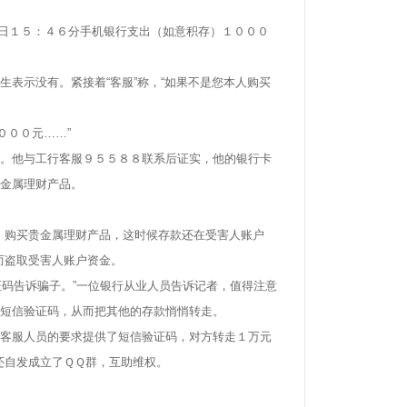
７日１５：４６分手机银行支出（如意积存）１０００
表示没有。紧接着“客服”称，“如果不是您本人购买
００元……”
。他与工行客服９５５８８联系后证实，他的银行卡
贵金属理财产品。
购买贵金属理财产品，这时候存款还在受害人账户
而盗取受害人账户资金。
码告诉骗子。”一位银行从业人员告诉记者，值得注意
的短信验证码，从而把其他的存款悄悄转走。
客服人员的要求提供了短信验证码，对方转走１万元
还自发成立了ＱＱ群，互助维权。