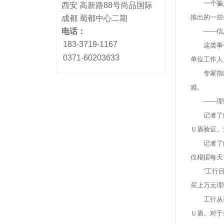
一个骗局
西安 高新路88号尚品国际
推出的一些
成都 蜀都中心二期
电话：
——信息
183-3719-1167
这类事件
0371-60203633
单位工作人
专家指出
难。
——理财
记者了解
Ｕ盾验证。
记者了解到
仅根据每天
“工行目前
买上万元理
工行从事外
Ｕ盾。对于