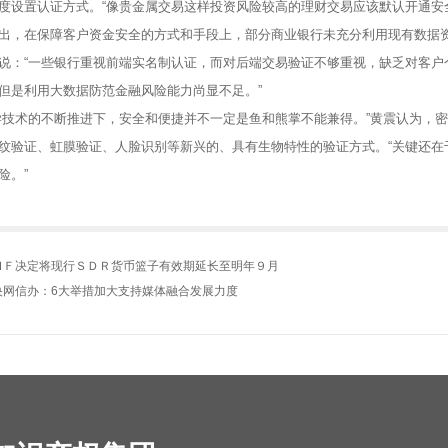
度设置认证方式。“像贵金属交易这样投资风险较高的理财交易应该默认开通安
，在保障客户资金安全的方式和手段上，部分商业银行未充分利用现有数据资
说：“一些银行重视前端实名制认证，而对后端交易验证不够重视，缺乏对客户
但是利用大数据防范金融风险能力尚显不足。”
术的不断推进下，安全和便捷并不一定是鱼和熊掌不能兼得。”黄震认为，密
纹验证、虹膜验证、人脸识别等新兴的、具有生物特性的验证方式。“关键还在
险。”
ＭＦ决定将现行ＳＤＲ货币篮子有效期延长至明年９月
央网信办：6大举措加大支持媒体融合发展力度