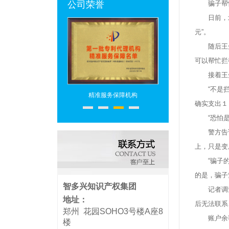
公司荣誉
骗子帮忙
日前，北京
元”。
随后王先生
可以帮忙拦
接着王先生
“不是拦截
专利代理机构
精准服务保障机构
专利代理头部机构
确实支出１
“恐怕是诈
警方告诉
上，只是变
“骗子的狡
的是，骗子
智多兴知识产权集团
记者调查发
地址：
后无法联系
郑州 花园SOHO3号楼A座8
账户余额“
楼