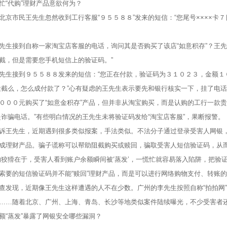
“代购”理财产品意欲何为？
市民王先生忽然收到工行客服“９５５８８”发来的短信：“您尾号××××卡
接到自称一家淘宝店客服的电话，询问其是否购买了该店“如意积存”？王先生
截，但是需要您手机短信上的验证码。”
接到９５５８８发来的短信：“您正在付款，验证码为３１０２３，金额１０
么，怎么成付款了？”心有疑虑的王先生表示要先和银行核实一下，挂了电话
０００元购买了“如意金积存”产品，但并非从淘宝购买，而是认购的工行一款
骗电话。”有些明白情况的王先生未将验证码发给“淘宝店客服”，果断报警。
王先生，近期遇到很多类似报案，手法类似。不法分子通过登录受害人网银，
成理财产品。骗子谎称可以帮助阻截购买或赎回，骗取受害人短信验证码，从
猾在于，受害人看到账户余额瞬间被‘蒸发’，一慌忙就容易落入陷阱，把验证
索要的短信验证码并不能“赎回”理财产品，而是可以进行网络购物支付、转账
现，近期像王先生这样遭遇的人不在少数。广州的李先生按照自称“拍拍网”
……随着北京、广州、上海、青岛、长沙等地类似案件陆续曝光，不少受害者
蒸发”暴露了网银安全哪些漏洞？