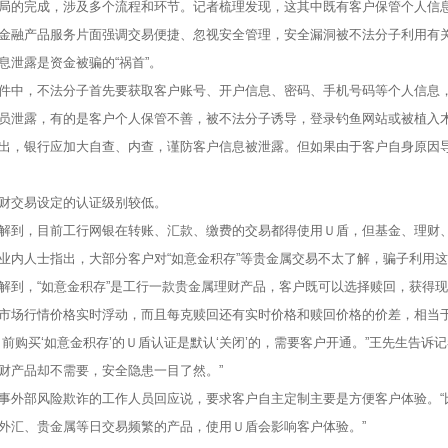
的完成，涉及多个流程和环节。记者梳理发现，这其中既有客户保管个人信息
金融产品服务片面强调交易便捷、忽视安全管理，安全漏洞被不法分子利用有
泄露是资金被骗的“祸首”。
中，不法分子首先要获取客户账号、开户信息、密码、手机号码等个人信息，
员泄露，有的是客户个人保管不善，被不法分子诱导，登录钓鱼网站或被植入
，银行应加大自查、内查，谨防客户信息被泄露。但如果由于客户自身原因导
交易设定的认证级别较低。
到，目前工行网银在转账、汇款、缴费的交易都得使用Ｕ盾，但基金、理财、
业内人士指出，大部分客户对“如意金积存”等贵金属交易不太了解，骗子利用这
，“如意金积存”是工行一款贵金属理财产品，客户既可以选择赎回，获得现
市场行情价格实时浮动，而且每克赎回还有实时价格和赎回价格的价差，相当
购买‘如意金积存’的Ｕ盾认证是默认‘关闭’的，需要客户开通。”王先生告诉
财产品却不需要，安全隐患一目了然。”
部风险欺诈的工作人员回应说，要求客户自主定制主要是方便客户体验。“
外汇、贵金属等日交易频繁的产品，使用Ｕ盾会影响客户体验。”