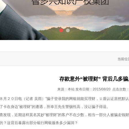
1
2
当前位置
存款意外“被理财” 背后几多
来源：本站 发布日期：2015/08/20 点击次数
８月２０日电（记者 吴雨）“骗子登录我的网银就能买理财，Ｕ盾认证居然默
了卡在身边“被理财”的遭遇，所幸王先生警惕性高，没让骗子得逞。
现，近期这样莫名其妙“被理财”的客户不在少数，相当一部分人被骗走钱财。
的？这背后暴露出部分银行网银服务多少漏洞？