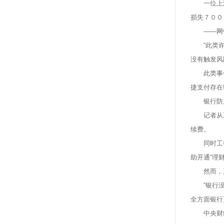
一位上海
损失７００
——网银
“此类诈骗
没有触发风
此类事件
捷支付存在
银行防风
记者从工行
续费。
同时工行做
助开通“理
然而，王
“银行没从
全方面银行
中央财经