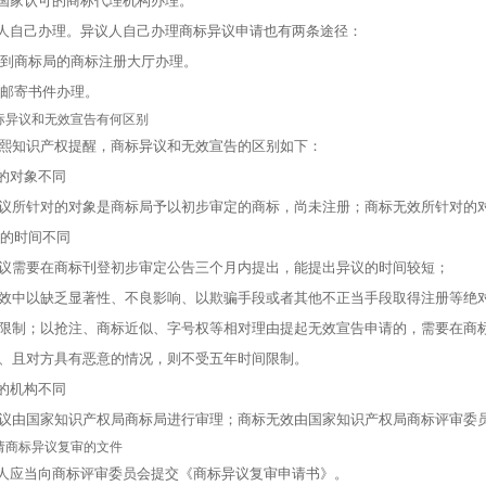
国家认可的商标代理机构办理。
自己办理。异议人自己办理商标异议申请也有两条途径：
到商标局的商标注册大厅办理。
邮寄书件办理。
异议和无效宣告有何区别
知识产权提醒，商标异议和无效宣告的区别如下：
的对象不同
所针对的对象是商标局予以初步审定的商标，尚未注册；商标无效所针对的对
的时间不同
需要在商标刊登初步审定公告三个月内提出，能提出异议的时间较短；
中以缺乏显著性、不良影响、以欺骗手段或者其他不正当手段取得注册等绝对
限制；以抢注、商标近似、字号权等相对理由提起无效宣告申请的，需要在商
、且对方具有恶意的情况，则不受五年时间限制。
的机构不同
由国家知识产权局商标局进行审理；商标无效由国家知识产权局商标评审委
商标异议复审的文件
应当向商标评审委员会提交《商标异议复审申请书》。