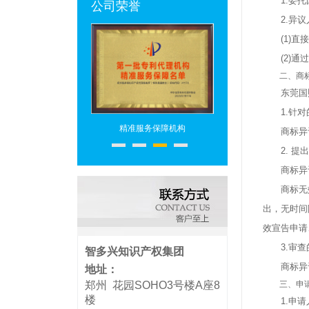
1.委托
公司荣誉
2.异议人
(1)直接
(2)通过
二、商标
东莞国熙
1.针对
专利代理机构
精准服务保障机构
专利代理头部机构
商标异议
2. 提出
商标异议
商标无效
出，无时间
效宣告申请
3.审查
智多兴知识产权集团
商标异议
地址：
郑州 花园SOHO3号楼A座8
三、申请
楼
1.申请人