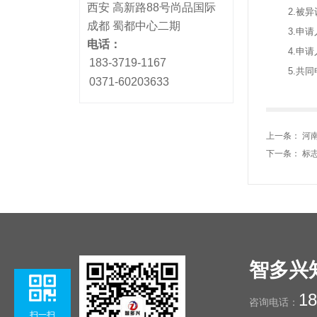
西安 高新路88号尚品国际
2.被异议
成都 蜀都中心二期
3.申请人
电话：
4.申请
183-3719-1167
5.共同申
0371-60203633
上一条：
河
下一条：
标
智多兴
18
咨询电话：
扫一扫