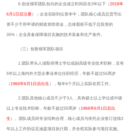
6.创业领军团队创办的企业成立时间应在3年以下（
2018年
6月1日后注册
）；企业实际到位资本中，团队核心成员总货币出
资不少于所申请的财政资助资金，总体股权不低于总投资的
35%；企业具备保障项目实施的技术装备和生产条件。
（三）创新领军团队项目
1.团队带头人须取得博士学位或副高级专业技术职称，且有
5年以上海内外大型企事业单位任职经历，年龄不超过55周岁
（
1966年6月1日后出生
），每年6个月以上实际在郑工作。
2.团队其他核心成员不少于3人，具有硕士以上学位或中级
以上专业技术职称，年龄不超过55周岁（
1966年6月1日后出
生
）。团队成员间专业结构合理，核心成员与依托企业签订连续3
年以上工作协议且涵盖项目执行期，并全程实际参与项目实施。