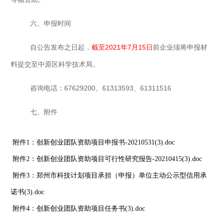
六、申报时间
自公告发布之日起，
截至2021年7月15日
前企业须将申报材
料提交至中原区科学技术局。
咨询电话：67629200、61313593、61311516
七、附件
附件1：创新创业团队资助项目申报书-20210531(3).doc
附件2：创新创业团队资助项目可行性研究报告-20210415(3).doc
附件3：郑州市科技计划项目承担（申报）单位主动公示型信用承
诺书(3).doc
附件4：创新创业团队资助项目任务书(3).doc