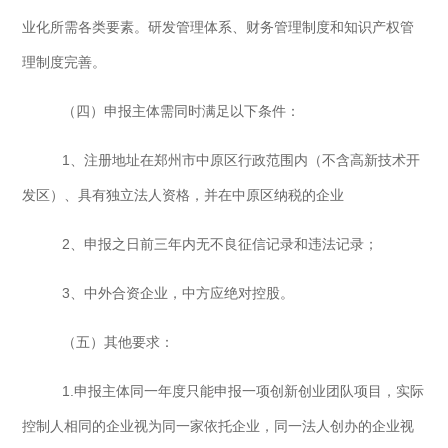
业化所需各类要素。研发管理体系、财务管理制度和知识产权管
理制度完善。
（四）申报主体需同时满足以下条件：
1、注册地址在郑州市中原区行政范围内（不含高新技术开
发区）、具有独立法人资格，并在中原区纳税的企业
2、申报之日前三年内无不良征信记录和违法记录；
3、中外合资企业，中方应绝对控股。
（五）其他要求：
1.申报主体同一年度只能申报一项创新创业团队项目，实际
控制人相同的企业视为同一家依托企业，同一法人创办的企业视