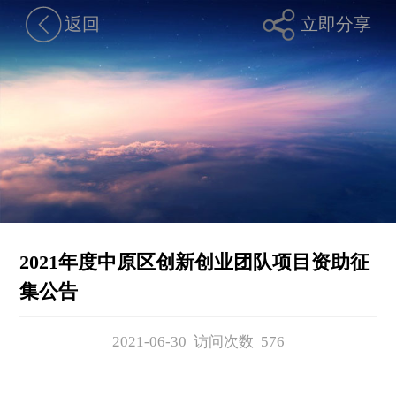
返回
立即分享
2021年度中原区创新创业团队项目资助征
集公告
2021-06-30 访问次数
576