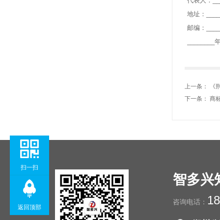
代表人：____
地址：_____
邮编：_____
________
上一条：
《
下一条：
商
扫一扫
智多兴
18
咨询电话：
返回顶部