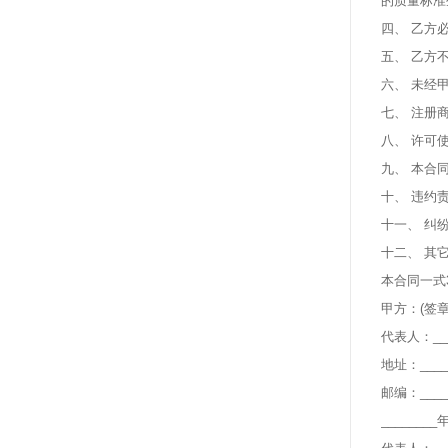
的质量标准
四、 乙方
五、 乙方
六、 未经
七、 注册
八、 许可
九、 本合
十、 违约
十一、 纠
十二、 其
本合同一式
甲方：(签章)_
代表人：____
地址：_____
邮编：_____
________