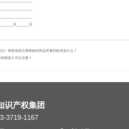
______________
_______________
_______________
年______月______日
刑法》销售假冒注册商标的商品罪量刑标准是什么？
标到期多久可以注册？
知识产权集团
3-3719-1167