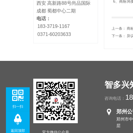
6、商标局
西安 高新路88号尚品国际
成都 蜀都中心二期
电话：
183-3719-1167
上一条：
商
0371-60203633
下一条：
异
智多兴
18
咨询电话：
扫一扫
郑州公
郑州市中
层
返回顶部
官方微信公众号